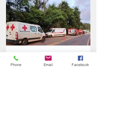
Segundo o Consamu, o veículo é um 
ônibus de saúde da Prefeitura de Pato 
Phone
Email
Facebook
Bragado. O coletivo transportava 
pacientes para outras cidades para 
consultas especializadas. As vítimas 
são idosos e adultos. 
A ocorrência mobilizou equipes do 
Samu, Corpo de Bombeiros, Defesa 
Civil e Polícia Rodoviária. O local é de 
difícil comunicação. Oito vítimas estão 
internadas em hospitais da região.
FONTE: R7
IMAGENS: Marechal News