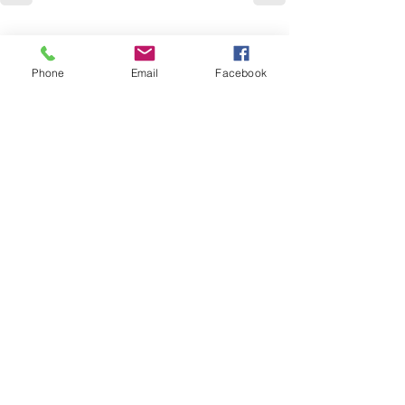
Comentários
Phone
Email
Facebook
Escreva um comentário
Quem viu esse post, também
viu esses!
há 4 horas
1 min de leitura