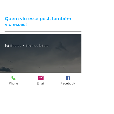
Quem viu esse post, também
viu esses!
há 11 horas
1 min de leitura
Phone
Email
Facebook
CLIMA
Instabilidade avança pelo RS nas
próximas horas com ciclone,
tempestades e vendavais