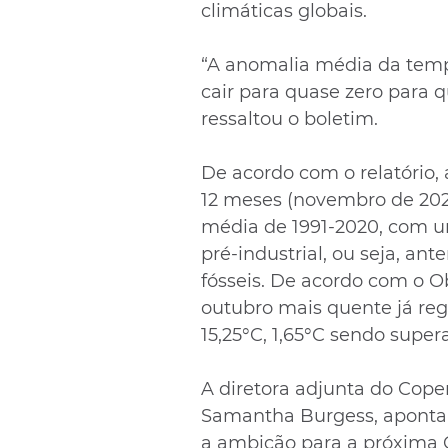
climáticas globais.
“A anomalia média da tempe
cair para quase zero para 
ressaltou o boletim.
De acordo com o relatório,
12 meses (novembro de 2023
média de 1991-2020, com u
pré-industrial, ou seja, an
fósseis. De acordo com o O
outubro mais quente já re
15,25°C, 1,65°C sendo super
A diretora adjunta do Cope
Samantha Burgess, aponta
a ambição para a próxima 