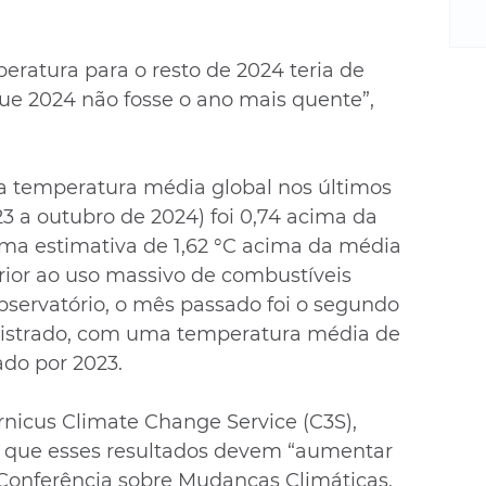
m
re
ne
ratura para o resto de 2024 teria de 
Sa
que 2024 não fosse o ano mais quente”, 
de
E
na
D
 a temperatura média global nos últimos 
na
 a outubro de 2024) foi 0,74 acima da 
da
ma estimativa de 1,62 °C acima da média 
em
terior ao uso massivo de combustíveis 
p
bservatório, o mês passado foi o segundo 
gistrado, com uma temperatura média de 
ado por 2023.
rnicus Climate Change Service (C3S), 
 que esses resultados devem “aumentar 
Conferência sobre Mudanças Climáticas, 