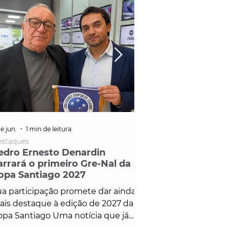
e jun.
1 min de leitura
25 de fev.
1 min de leitura
staques
Policial
edro Ernesto Denardin
Veículo de mais d
arrará o primeiro Gre-Nal da
é apreendido em
opa Santiago 2027
em ação ligada à
Francisco de Assi
a participação promete dar ainda
Veículo de luxo foi 
is destaque à edição de 2027 da
durante desdobram
pa Santiago Uma notícia que já
Operação Consortium