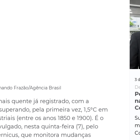
3 d
De
nando Frazão/Agência Brasil
P
n
ais quente já registrado, com a 
C
uperando, pela primeira vez, 1,5°C em 
triais (entre os anos 1850 e 1900). É o 
Su
ma
ulgado, nesta quinta-feira (7), pelo 
Co
rnicus, que monitora mudanças 