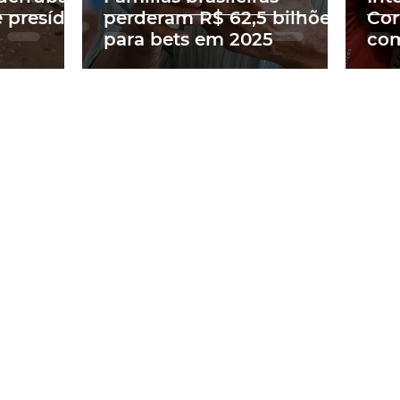
 presídio
perderam R$ 62,5 bilhões
Cor
para bets em 2025
com
na 