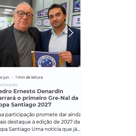
e jun.
1 min de leitura
25 de fev.
1 min de leitura
staques
Policial
edro Ernesto Denardin
Veículo de mais d
arrará o primeiro Gre-Nal da
é apreendido em
opa Santiago 2027
em ação ligada à
Francisco de Assi
a participação promete dar ainda
Veículo de luxo foi 
is destaque à edição de 2027 da
durante desdobram
pa Santiago Uma notícia que já
Operação Consortium