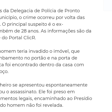
m
re
 da Delegacia de Polícia de Pronto 
ne
cípio, o crime ocorreu por volta das 
Sa
O principal suspeito é o ex-
de
E
mbém de 28 anos. As informações são da 
na
do Portal ClicR.
D
na
 homem teria invadido o imóvel, que 
da
ombamento no portão e na porta de 
em
ca foi encontrado dentro da casa com 
p
oço. 
heiro se apresentou espontaneamente 
u o assassinato. Ele foi preso em 
dimentos legais, encaminhado ao Presídio 
do homem não foi revelada.