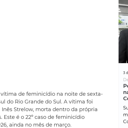
3 d
De
P
n
vítima de feminicídio na noite de sexta-
C
ul do Rio Grande do Sul. A vítima foi 
Su
Inês Strelow, morta dentro da própria 
ma
. Este é o 22º caso de feminicídio 
Co
026, ainda no mês de março.