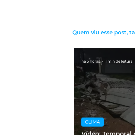
Quem viu esse post, t
há 5 horas
1 min de leitura
CLIMA
Vídeo: Temporal 