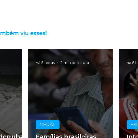
ambém viu esses!
há 5 horas
2 min de leitura
há 6 
GERAL
ES
derruba
Famílias brasileiras
Int