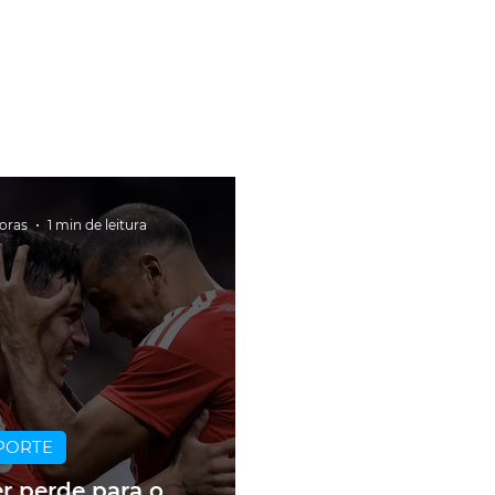
horas
1 min de leitura
PORTE
er perde para o