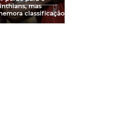
inthians, mas
emora classificação
Copa do Brasil