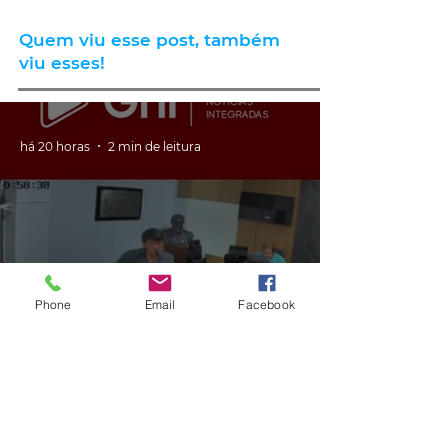
Quem viu esse post, também
viu esses!
há 20 horas
2 min de leitura
Phone
Email
Facebook
GERAL
VÍDEO: ex-vereador do RS é
condenado por racismo após
pedir 'trabalho de gente branca'
em obra