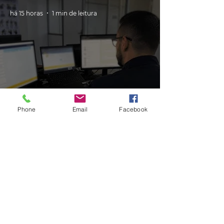
há 15 horas
1 min de leitura
GERAL
Phone
Email
Facebook
PRF cria canal de atendimento via
Whatsapp para atender
motoristas multados no RS
há 15 horas
1 min de leitura