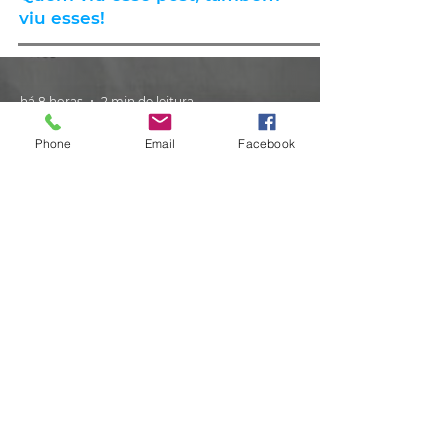
viu esses!
há 8 horas
2 min de leitura
Phone
Email
Facebook
GERAL
Consumidores relatam aumento
de quase 300% na energia elétrica
e contas de até R$ 2 mil no RS:
'Um absurdo'
há 1 dia
2 min de leitura