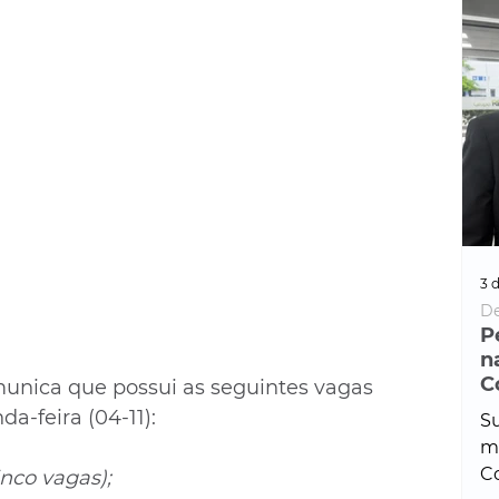
3 d
De
P
n
C
unica que possui as seguintes vagas 
a-feira (04-11):
Su
ma
Co
co vagas);