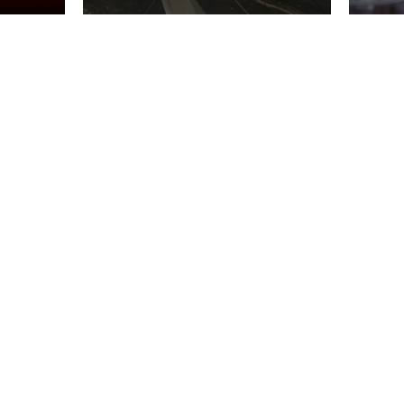
m obra
a p
ne