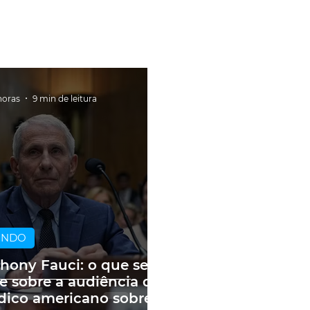
horas
9 min de leitura
UNDO
hony Fauci: o que se
e sobre a audiência do
ico americano sobre