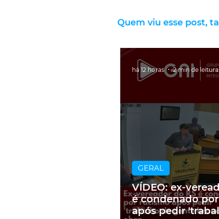
Quem viu esse post, t
há 12 horas
2 min de leitura
GERAL
VÍDEO: ex-verea
é condenado por
após pedir 'traba