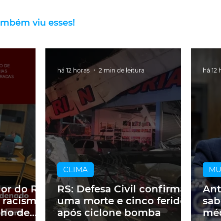
ambém viu esses!
há 12 horas
2 min de leitura
há 12 
CLIMA
M
dor do RS
RS: Defesa Civil confirma
Ant
 racismo
uma morte e cinco feridos
sab
lho de
após ciclone bomba
méd