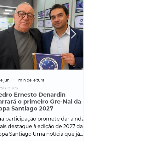
e jun.
1 min de leitura
25 de fev.
1 min de leitura
staques
Policial
edro Ernesto Denardin
Veículo de mais d
arrará o primeiro Gre-Nal da
é apreendido em
opa Santiago 2027
em ação ligada à
Francisco de Assi
a participação promete dar ainda
Veículo de luxo foi 
is destaque à edição de 2027 da
durante desdobram
pa Santiago Uma notícia que já
Operação Consortium