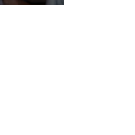
andemia e as fake
ws