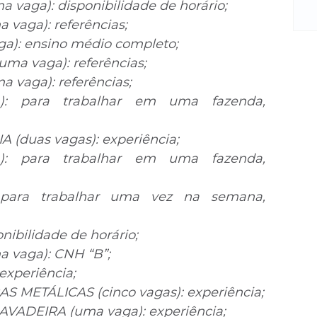
m
vaga): disponibilidade de horário;
re
vaga): referências;
ne
a): ensino médio completo;
Sa
a vaga): referências;
de
vaga): referências;
E
: para trabalhar em uma fazenda, 
na
D
na
(duas vagas): experiência;
da
: para trabalhar em uma fazenda, 
em
p
para trabalhar uma vez na semana, 
ibilidade de horário;
vaga): CNH “B”;
xperiência;
METÁLICAS (cinco vagas): experiência;
DEIRA (uma vaga): experiência;