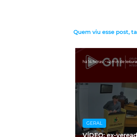
Quem viu esse post, t
há 14 horas
2 min de leitura
GERAL
VÍDEO: ex-verea