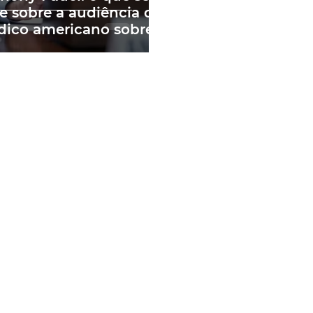
e sobre a audiência do
ico americano sobre
andemia e as fake
ws