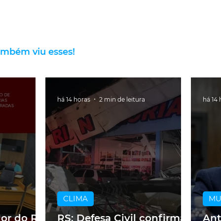
ambém viu esses!
há 14 horas
2 min de leitura
há 14 
CLIMA
M
dor do RS
RS: Defesa Civil confirma
Ant