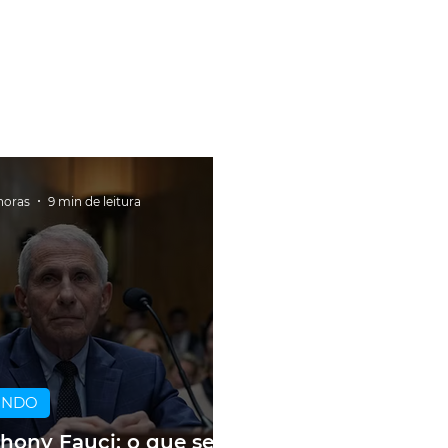
horas
9 min de leitura
UNDO
hony Fauci: o que se