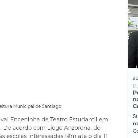
3 d
De
P
n
C
feitura Municipal de Santiago
Su
tival Enceninha de Teatro Estudantil em 
ma
al. De acordo com Liege Anzorena. do 
Co
 escolas interessadas têm até o dia 11 