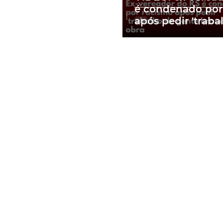
é condenado por
após pedir 'traba
gente branca' e