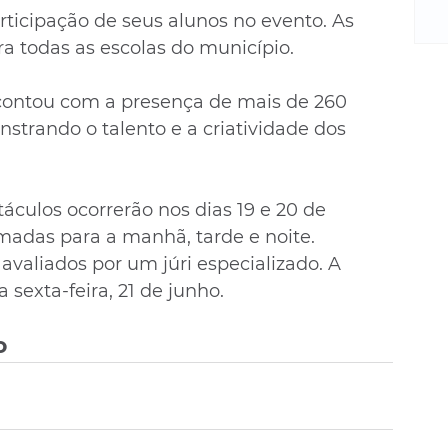
m
rticipação de seus alunos no evento. As 
re
ra todas as escolas do município.
ne
Sa
de
 contou com a presença de mais de 260 
E
nstrando o talento e a criatividade dos 
na
D
na
áculos ocorrerão nos dias 19 e 20 de 
da
adas para a manhã, tarde e noite. 
em
avaliados por um júri especializado. A 
p
sexta-feira, 21 de junho.
o