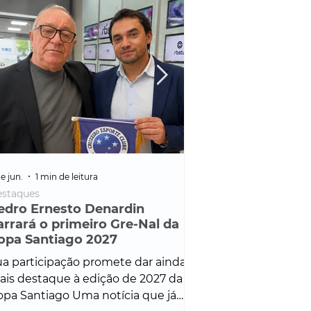
e jun.
1 min de leitura
25 de fev.
1 min de leitura
staques
Policial
edro Ernesto Denardin
Veículo de mais d
arrará o primeiro Gre-Nal da
é apreendido em
opa Santiago 2027
em ação ligada à
Francisco de Assi
a participação promete dar ainda
Veículo de luxo foi 
is destaque à edição de 2027 da
durante desdobram
pa Santiago Uma notícia que já
Operação Consortium