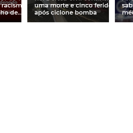
 racismo
uma morte e cinco feridos
sab
lho de
após ciclone bomba
méd
m obra
a p
ne