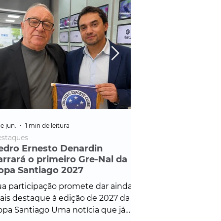
e jun.
1 min de leitura
25 de fev.
1 min de leitura
staques
Policial
edro Ernesto Denardin
Veículo de mais d
arrará o primeiro Gre-Nal da
é apreendido em
opa Santiago 2027
em ação ligada à
Francisco de Assi
a participação promete dar ainda
Veículo de luxo foi 
is destaque à edição de 2027 da
durante desdobram
pa Santiago Uma notícia que já
Operação Consortium