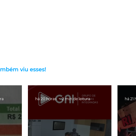
ambém viu esses!
ura
há 20 horas
2 min de leitura
há 21 