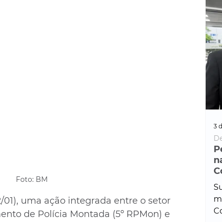
3 d
De
P
n
C
Foto: BM
Su
ma
/01), uma ação integrada entre o setor 
Co
mento de Polícia Montada (5º RPMon) e 