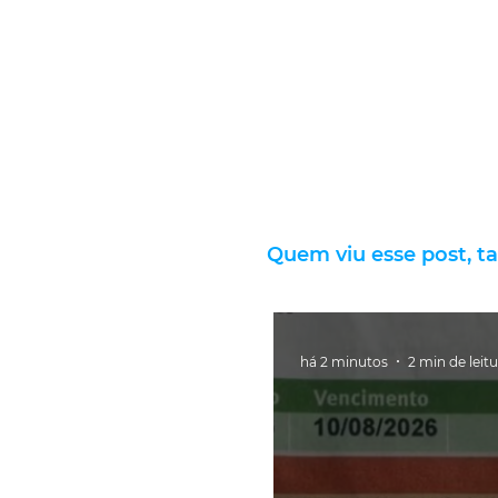
Quem viu esse post, t
há 2 minutos
2 min de leit