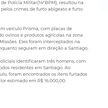
m
de Polícia Militar(14°BPM), resultou na 
re
 pelos crimes de furto abigeato e furto 
ne
Sa
de
m veículo Prisma, com placas de 
E
do ovinos e produtos agrícolas na zona 
na
D
Missões. Eles foram interceptados na 
na
enquanto seguiam em direção a Santiago.
da
em
liciais identificaram três homens, com 
p
 todos residentes em Santiago. Ao 
culo, foram encontrados os itens furtados 
lor estimado em R$ 16.000,00.