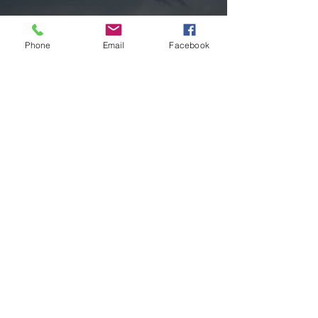
Phone
Email
Facebook
CLIMA
Instabilidade avança pelo RS nas
próximas horas com ciclone,
tempestades e vendavais
há 7 horas
1 min de leitura