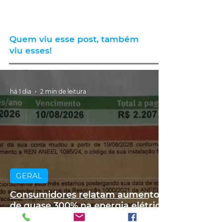
Quem viu esse post, também
viu esses!
há 1 dia
2 min de leitura
GERAL
Consumidores relatam aumento
de quase 300% na energia elétrica
e contas de até R$ 2 mil no RS: