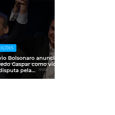
EIÇÕES
vio Bolsonaro anuncia
redo Gaspar como vice
disputa pela
sidência