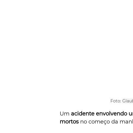
Foto: 
Glaub
Um 
acidente envolvendo u
mortos
 no começo da manhã