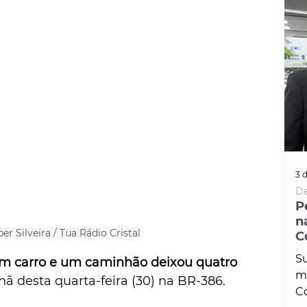
3 d
De
P
n
er Silveira / Tua Rádio Cristal
C
Su
m carro e um caminhão deixou quatro 
ma
 desta quarta-feira (30) na BR-386. 
Co