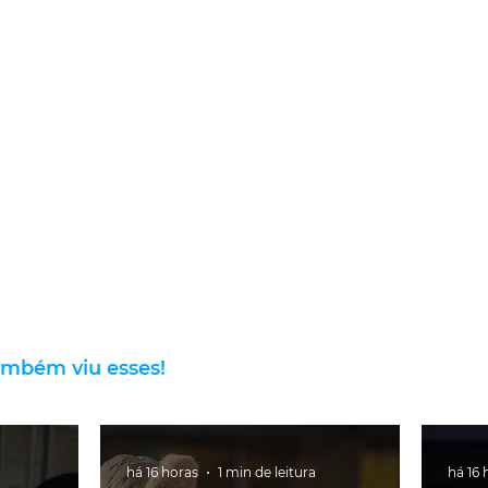
ambém viu esses!
há 16 horas
1 min de leitura
há 16 