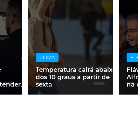
CLIMA
EL
e
Temperatura cairá abaixo
Flá
dos 10 graus a partir de
Alf
tender
sexta
na 
ados no
pre