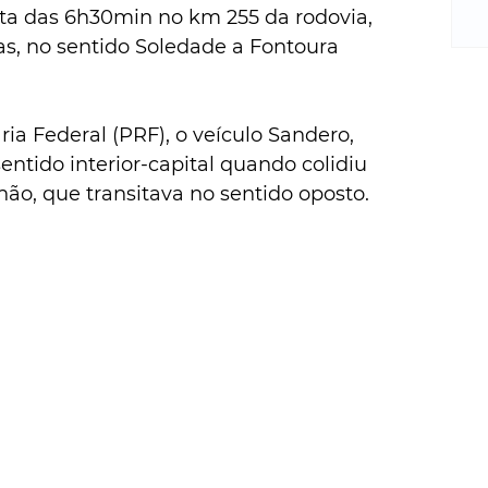
m
lta das 6h30min no km 255 da rodovia, 
re
s, no sentido Soledade a Fontoura 
ne
Sa
de
E
ia Federal (PRF), o veículo Sandero, 
na
entido interior-capital quando colidiu 
D
o, que transitava no sentido oposto.
na
da
em
p