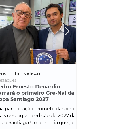
e jun.
1 min de leitura
25 de fev.
1 min de leitura
staques
Policial
edro Ernesto Denardin
Veículo de mais d
arrará o primeiro Gre-Nal da
é apreendido em
opa Santiago 2027
em ação ligada à
Francisco de Assi
a participação promete dar ainda
Veículo de luxo foi 
is destaque à edição de 2027 da
durante desdobram
pa Santiago Uma notícia que já
Operação Consortium