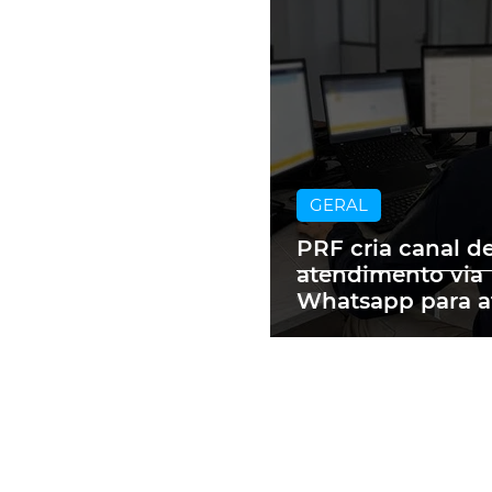
GERAL
PRF cria canal d
atendimento via
Whatsapp para a
motoristas mult
RS