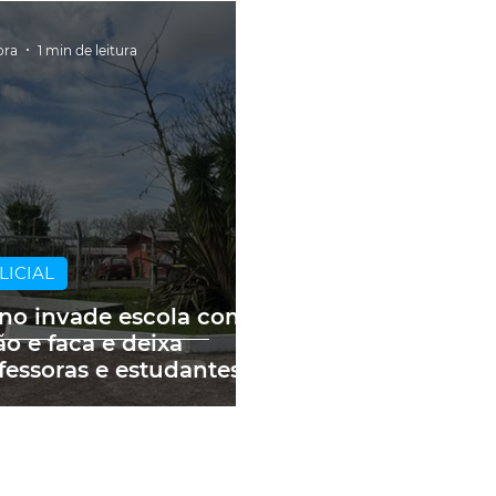
ora
1 min de leitura
LICIAL
no invade escola com
ão e faca e deixa
fessoras e estudantes
idos em Rosário do Sul