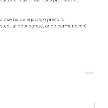
ealizaram as diligências previstas no 
raxe na delegacia, o preso foi 
stadual de Alegrete, onde permanecerá 