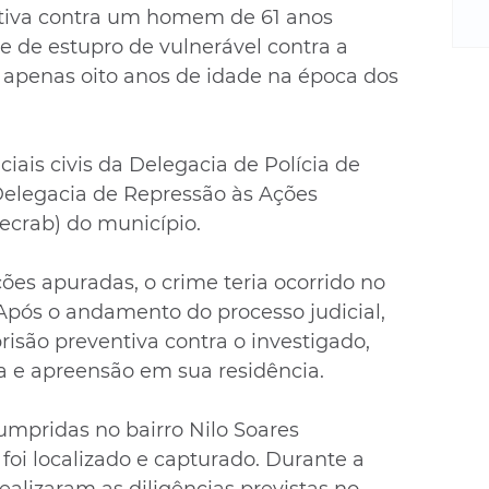
m
tiva contra um homem de 61 anos 
re
 de estupro de vulnerável contra a 
ne
a apenas oito anos de idade na época dos 
Sa
de
E
na
iciais civis da Delegacia de Polícia de 
D
Delegacia de Repressão às Ações 
na
ecrab) do município.
da
em
es apuradas, o crime teria ocorrido no 
p
Após o andamento do processo judicial, 
isão preventiva contra o investigado, 
 e apreensão em sua residência.
umpridas no bairro Nilo Soares 
foi localizado e capturado. Durante a 