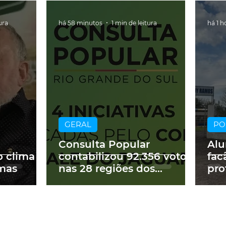
ura
há 58 minutos
1 min de leitura
há 1 h
GERAL
PO
Consulta Popular
Alu
o clima
contabilizou 92.356 votos
fac
mas
nas 28 regiões dos
pro
Coredes
fer