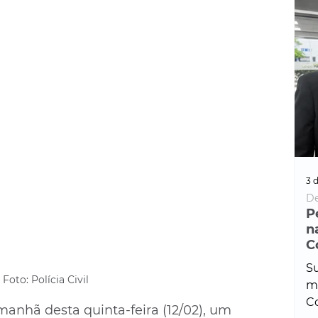
3 d
De
P
n
C
Su
Foto: Polícia Civil
ma
Co
 manhã desta quinta-feira (12/02), um 