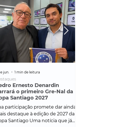
e jun.
1 min de leitura
25 de fev.
1 min de leitura
staques
Policial
edro Ernesto Denardin
Veículo de mais d
arrará o primeiro Gre-Nal da
é apreendido em
opa Santiago 2027
em ação ligada à
Francisco de Assi
a participação promete dar ainda
Veículo de luxo foi 
is destaque à edição de 2027 da
durante desdobram
pa Santiago Uma notícia que já
Operação Consortium