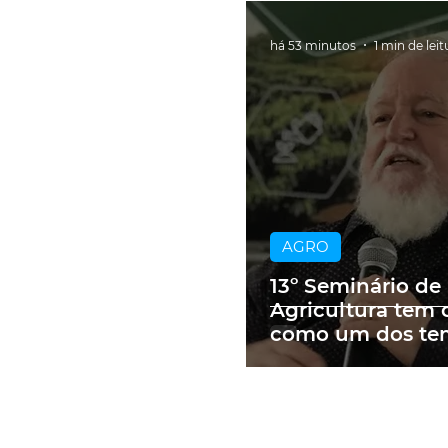
há 53 minutos
1 min de leit
AGRO
13º Seminário de
Agricultura tem 
como um dos te