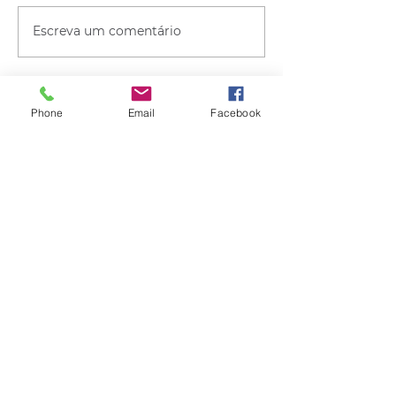
Escreva um comentário
Phone
Email
Facebook
Quem viu esse post, também
viu esses!
há 12 horas
1 min de leitura
GERAL