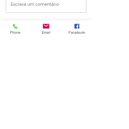
Escreva um comentário
Phone
Email
Facebook
Quem viu esse post, também
viu esses!
há 11 horas
1 min de leitura
CLIMA
Instabilidade avança pelo RS nas