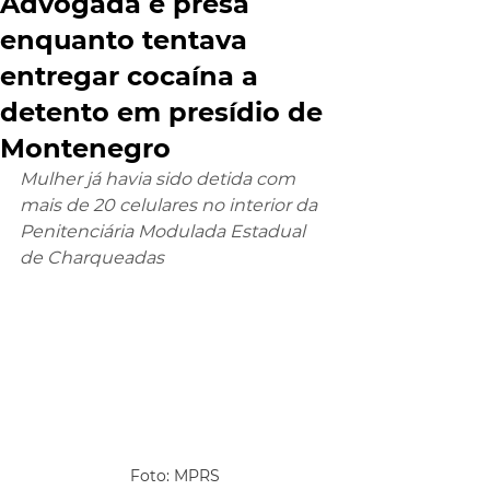
Advogada é presa
enquanto tentava
entregar cocaína a
detento em presídio de
Montenegro
Mulher já havia sido detida com 
mais de 20 celulares no interior da 
Penitenciária Modulada Estadual 
de Charqueadas
Foto: MPRS