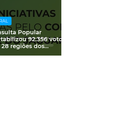
RAL
sulta Popular
tabilizou 92.356 votos
 28 regiões dos
edes