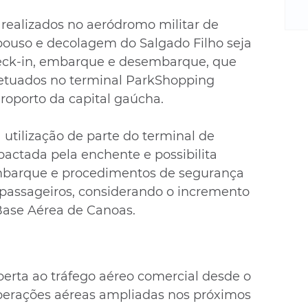
m
re
realizados no aeródromo militar de 
ne
pouso e decolagem do Salgado Filho seja 
Sa
heck-in, embarque e desembarque, que 
de
etuados no terminal ParkShopping 
E
roporto da capital gaúcha.
na
D
na
utilização de parte do terminal de 
da
pactada pela enchente e possibilita 
em
mbarque e procedimentos de segurança 
p
assageiros, considerando o incremento 
Base Aérea de Canoas.
erta ao tráfego aéreo comercial desde o 
operações aéreas ampliadas nos próximos 