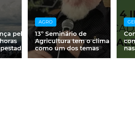
AGRO
GE
ança pelo
13º Seminário de
Con
 horas
Agricultura tem o clima
con
mpestades
como um dos temas
nas
Cor