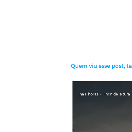
Quem viu esse post, t
há 11 horas
1 min de leitura