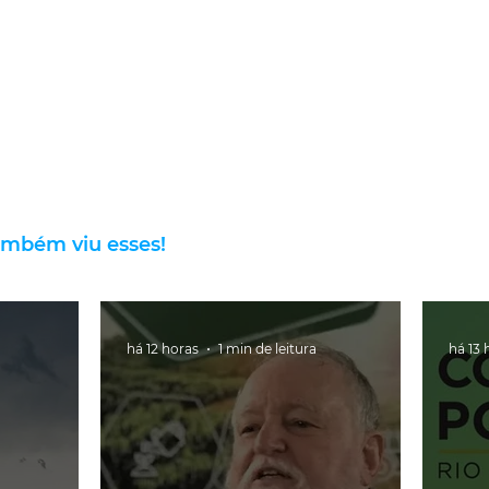
ambém viu esses!
há 12 horas
1 min de leitura
há 13 