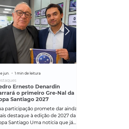
e jun.
1 min de leitura
25 de fev.
1 min de leitura
staques
Policial
edro Ernesto Denardin
Veículo de mais d
arrará o primeiro Gre-Nal da
é apreendido em
opa Santiago 2027
em ação ligada à
Francisco de Assi
a participação promete dar ainda
Veículo de luxo foi 
is destaque à edição de 2027 da
durante desdobram
pa Santiago Uma notícia que já
Operação Consortium