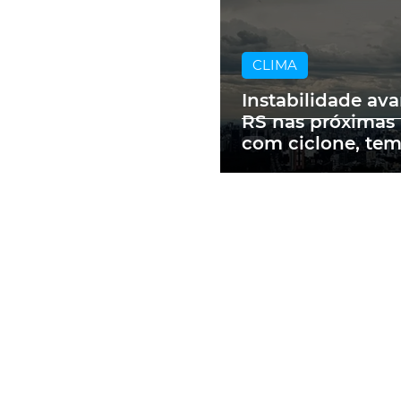
CLIMA
Instabilidade av
RS nas próximas
com ciclone, te
e vendavais