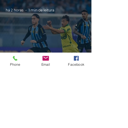
há 2 horas
1 min de leitura
ESPORTE
Phone
Email
Facebook
Grêmio vai às quartas de final da
Copa do Brasil ao vencer o
Mirassol por 1 a 0
há 2 horas
1 min de leitura