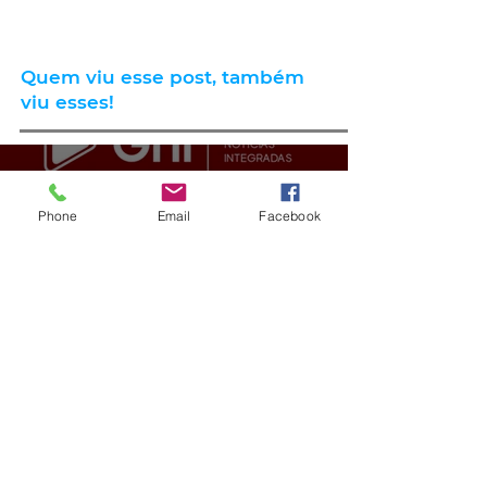
Quem viu esse post, também
viu esses!
há 3 horas
2 min de leitura
Phone
Email
Facebook
GERAL
VÍDEO: ex-vereador do RS é
condenado por racismo após
pedir 'trabalho de gente branca'