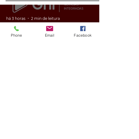
há 3 horas
2 min de leitura
Phone
Email
Facebook
GERAL
VÍDEO: ex-vereador do RS é
condenado por racismo após
pedir 'trabalho de gente branca'
em obra
há 3 horas
2 min de leitura