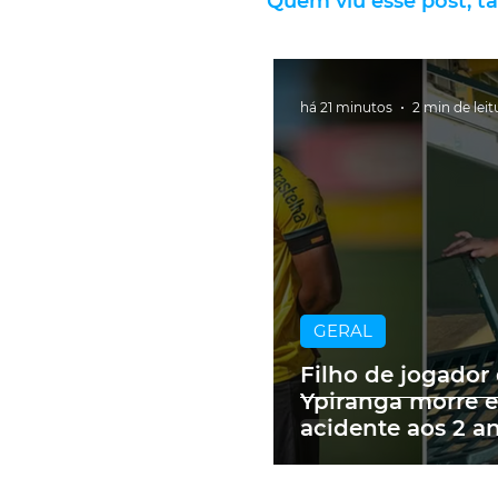
Quem viu esse post, t
há 21 minutos
2 min de leit
GERAL
Filho de jogador
Ypiranga morre 
acidente aos 2 a