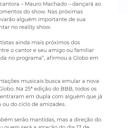
m
a cantora – Mauro Machado – dançará ao 
re
omentos do show. Nas próximas 
ne
evarão alguém importante de sua 
Sa
tar no reality show.
de
E
na
tistas ainda mais próximos dos 
D
ntre o cantor e seu amigo ou familiar 
na
ada no programa”, afirmou a Globo em 
da
em
p
ntações musicais busca emular a nova 
lobo. Na 25ª edição do BBB, todos os 
 entraram em dupla com alguém que já 
a ou do ciclo de amizades.
ambém serão mantidas, mas a direção do 
 quem será a atração do dia 17 de 