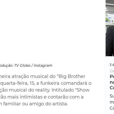
3 d
odução: TV Globo / Instagram
De
meira atração musical do “Big Brother 
P
n
 quarta-feira, 15, a funkeira comandará o 
C
ão musical do reality. Intitulado “Show 
Su
rão mais intimistas e contarão com a 
ma
 familiar ou amigo do artista.
Co