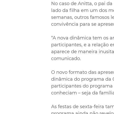
No caso de Anitta, o pai d
lado da filha em um dos m
semanas, outros famosos l
convivência para se apresen
“A nova dinâmica tem os ar
participantes, e a relação e
aparece de maneira inusit
comunicado.
O novo formato das aprese
dinâmica do programa da G
participantes do programa
conheciam – seja da famíli
As festas de sexta-feira t
programa ainda não revelou