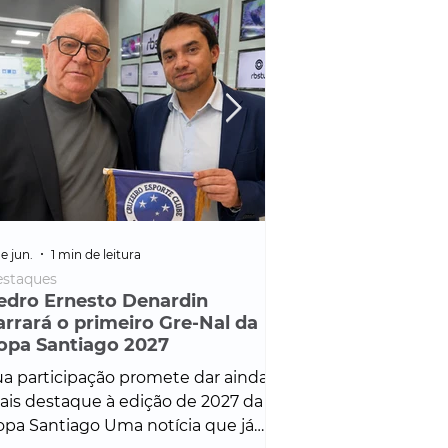
e jun.
1 min de leitura
25 de fev.
1 min de leitura
staques
Policial
edro Ernesto Denardin
Veículo de mais d
arrará o primeiro Gre-Nal da
é apreendido em
opa Santiago 2027
em ação ligada à
Francisco de Assi
a participação promete dar ainda
Veículo de luxo foi 
is destaque à edição de 2027 da
durante desdobram
pa Santiago Uma notícia que já
Operação Consortium