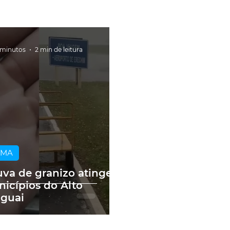
 minutos
2 min de leitura
IMA
va de granizo atinge
icípios do Alto
guai