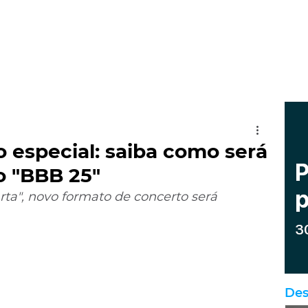
o especial: saiba como será
o "BBB 25"
a", novo formato de concerto será 
Des