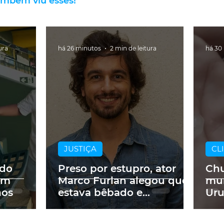
ambém viu esses!
ura
há 26 minutos
2 min de leitura
há 30
JUSTIÇA
CL
 do
Preso por estupro, ator
Chu
em
Marco Furlan alegou que
mun
nos
estava bêbado e
Uru
confundiu criança autista
de 5 anos com a