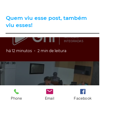
Quem viu esse post, também
viu esses!
há 12 minutos
2 min de leitura
Phone
Email
Facebook
GERAL
VÍDEO: ex-vereador do RS é
condenado por racismo após
pedir 'trabalho de gente branca'
em obra