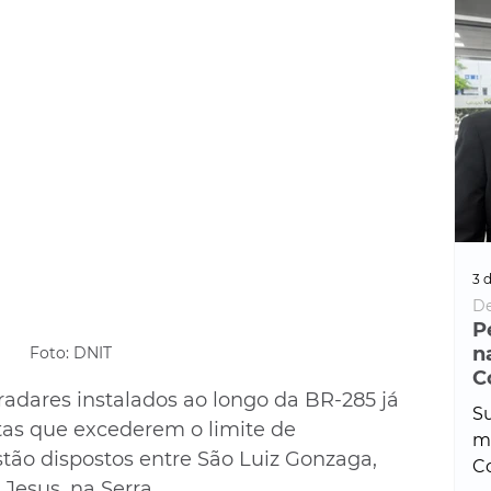
3 d
De
P
n
Foto: DNIT
C
adares instalados ao longo da BR-285 já 
Su
as que excederem o limite de 
ma
stão dispostos entre São Luiz Gonzaga, 
Co
Jesus, na Serra.