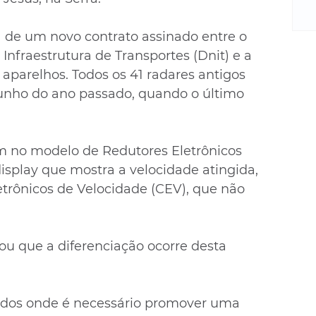
m
re
ne
a de um novo contrato assinado entre o 
Sa
nfraestrutura de Transportes (Dnit) e a 
de
aparelhos. Todos os 41 radares antigos 
E
unho do ano passado, quando o último 
na
D
na
m no modelo de Redutores Eletrônicos 
da
isplay que mostra a velocidade atingida, 
em
p
etrônicos de Velocidade (CEV), que não 
ou que a diferenciação ocorre desta 
ados onde é necessário promover uma 