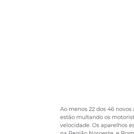
Ao menos 22 dos 46 novos r
estão multando os motorist
velocidade. Os aparelhos e
na Região Noroeste, e Bom 