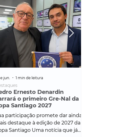
e jun.
1 min de leitura
25 de fev.
1 min de leitura
staques
Policial
edro Ernesto Denardin
Veículo de mais d
arrará o primeiro Gre-Nal da
é apreendido em
opa Santiago 2027
em ação ligada à
Francisco de Assi
a participação promete dar ainda
Veículo de luxo foi 
is destaque à edição de 2027 da
durante desdobram
pa Santiago Uma notícia que já
Operação Consortium