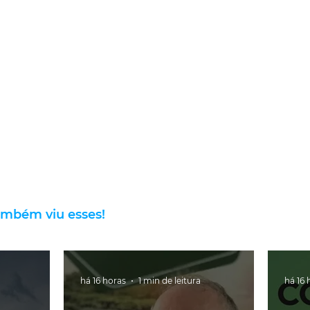
ambém viu esses!
há 16 horas
1 min de leitura
há 16 