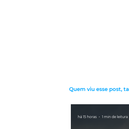
Quem viu esse post, t
há 15 horas
1 min de leitura