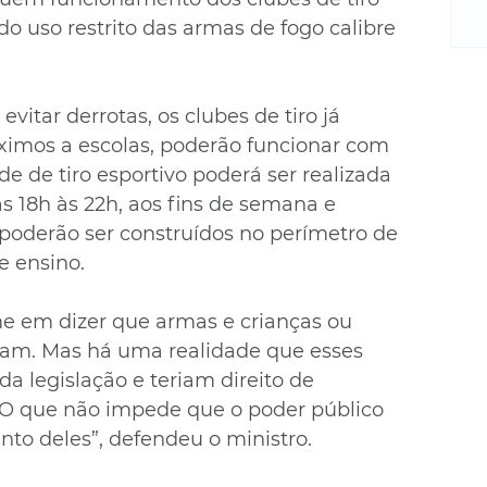
m
do uso restrito das armas de fogo calibre 
re
ne
Sa
de
evitar derrotas, os clubes de tiro já 
E
óximos a escolas, poderão funcionar com 
na
de de tiro esportivo poderá ser realizada 
D
as 18h às 22h, aos fins de semana e 
na
 poderão ser construídos no perímetro de 
da
e ensino.
em
p
rme em dizer que armas e crianças ou 
zam. Mas há uma realidade que esses 
da legislação e teriam direito de 
O que não impede que o poder público 
to deles”, defendeu o ministro.