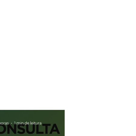
horas
1 min de leitura