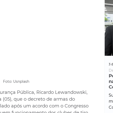
3 d
De
P
n
Foto: Usnplash
C
gurança Pública, Ricardo Lewandowski, 
Su
a (05), que o decreto de armas do 
ma
mulado após um acordo com o Congresso 
Co
cluem funcionamento dos clubes de tiro 