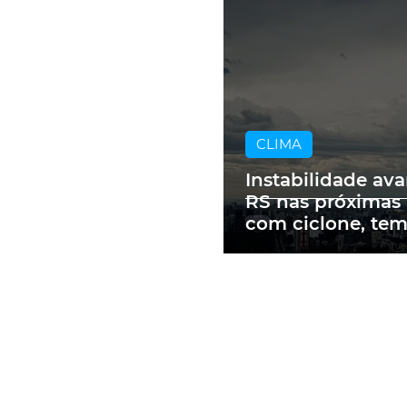
CLIMA
Instabilidade av
RS nas próximas
com ciclone, te
e vendavais