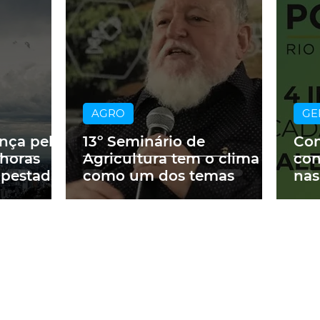
AGRO
GE
ança pelo
13º Seminário de
Con
 horas
Agricultura tem o clima
con
mpestades
como um dos temas
nas
Cor