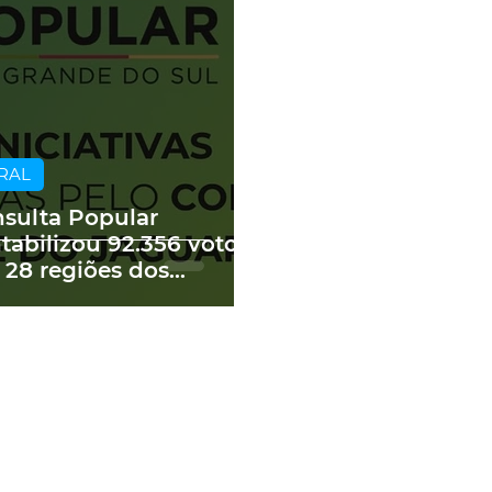
RAL
sulta Popular
tabilizou 92.356 votos
 28 regiões dos
edes