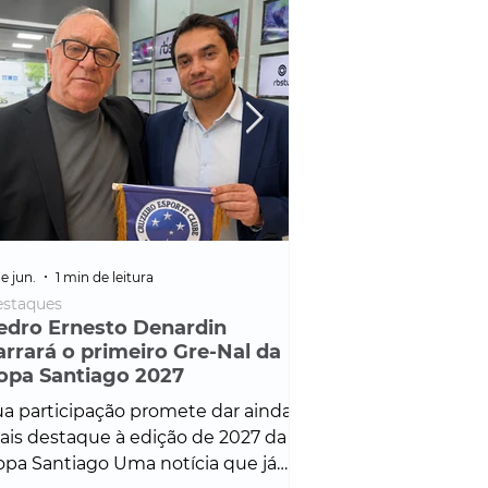
e jun.
1 min de leitura
25 de fev.
1 min de leitura
staques
Policial
edro Ernesto Denardin
Veículo de mais d
arrará o primeiro Gre-Nal da
é apreendido em
opa Santiago 2027
em ação ligada à
Francisco de Assi
a participação promete dar ainda
Veículo de luxo foi 
is destaque à edição de 2027 da
durante desdobram
pa Santiago Uma notícia que já
Operação Consortium