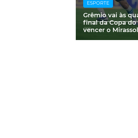
ESPORTE
Grêmio vai às qu
final da Copa do 
vencer o Mirassol