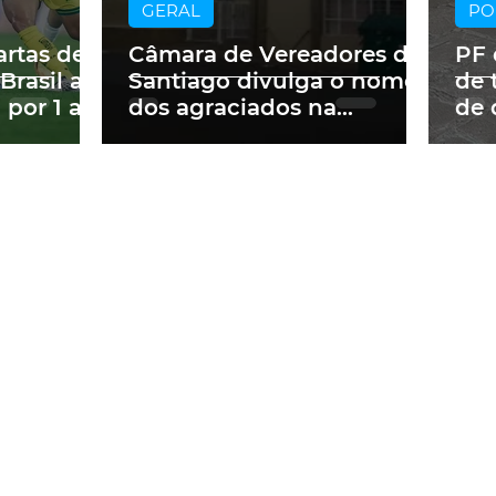
GERAL
PO
artas de
Câmara de Vereadores de
PF 
Brasil ao
Santiago divulga o nome
de 
 por 1 a 0
dos agraciados na
de 
Semana do Parlamento