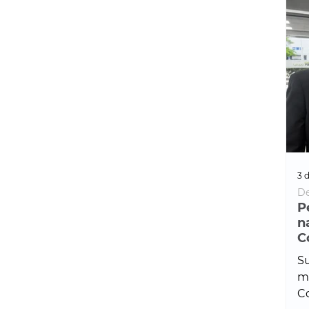
3 d
De
P
n
C
Su
ma
Co