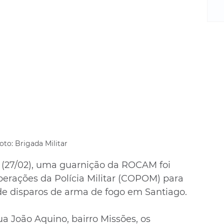
m
re
ne
Sa
de
E
na
D
na
da
em
p
oto: Brigada Militar 
a (27/02), uma guarnição da ROCAM foi 
erações da Polícia Militar (COPOM) para 
de disparos de arma de fogo em Santiago.
a João Aquino, bairro Missões, os 