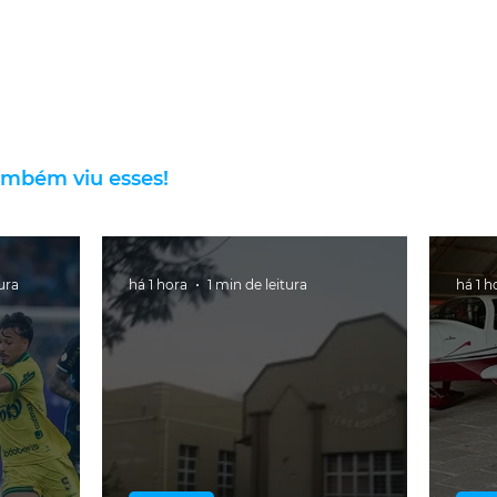
ambém viu esses!
tura
há 1 hora
1 min de leitura
há 1 h