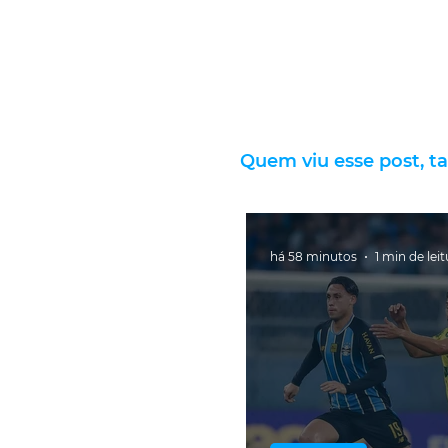
Quem viu esse post, t
há 58 minutos
1 min de lei