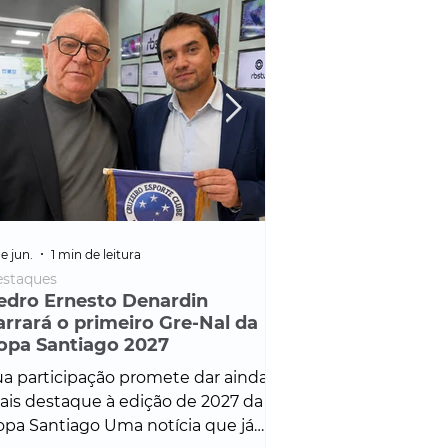
e jun.
1 min de leitura
25 de fev.
1 min de leitura
staques
Policial
edro Ernesto Denardin
Veículo de mais d
arrará o primeiro Gre-Nal da
é apreendido em
opa Santiago 2027
em ação ligada à
Francisco de Assi
a participação promete dar ainda
Veículo de luxo foi 
is destaque à edição de 2027 da
durante desdobram
pa Santiago Uma notícia que já
Operação Consortium