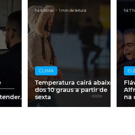
há 6 horas
1 min de leitura
há 7 
CLIMA
EL
e
Temperatura cairá abaixo
Flá
dos 10 graus a partir de
Alf
tender
sexta
na 
ados no
pre