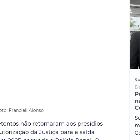
3 d
De
P
n
C
oto: Francieli Alonso
Su
etentos não retornaram aos presídios 
ma
orização da Justiça para a saída 
Co