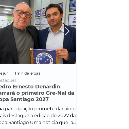
e jun.
1 min de leitura
25 de fev.
1 min de leitura
staques
Policial
edro Ernesto Denardin
Veículo de mais d
arrará o primeiro Gre-Nal da
é apreendido em
opa Santiago 2027
em ação ligada à
Francisco de Assi
a participação promete dar ainda
Veículo de luxo foi 
is destaque à edição de 2027 da
durante desdobram
pa Santiago Uma notícia que já
Operação Consortium