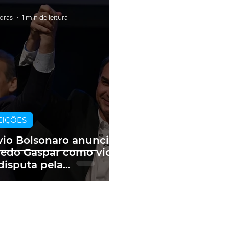
horas
1 min de leitura
EIÇÕES
vio Bolsonaro anuncia
redo Gaspar como vice
disputa pela
sidência