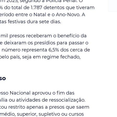
m 2025, segundo a Polícia Penal. O 
m
re
 do total de 1.787 detentos que tiveram 
ne
eríodo entre o Natal e o Ano-Novo. A 
Sa
s festivas dura sete dias.
de
E
 mil presos receberam o benefício da 
na
e deixaram os presídios para passar o 
D
 número representa 6,5% dos cerca de 
na
pelo país, seja em regime fechado, 
da
em
p
so
sso Nacional aprovou o fim das 
ília ou atividades de ressocialização. 
ficou restrito apenas a presos que saem 
édio, superior, supletivo ou cursos 