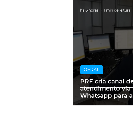
há 6 horas
1 min de leitura
GERAL
PRF cria canal d
atendimento via
Whatsapp para a
motoristas mult
RS