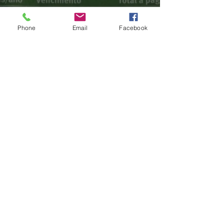
Phone
Email
Facebook
GERAL
Consumidores relatam aumento
de quase 300% na energia elétrica
e contas de até R$ 2 mil no RS:
'Um absurdo'
há 1 dia
2 min de leitura