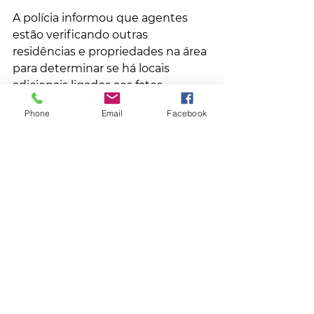
A polícia informou que agentes 
estão verificando outras 
residências e propriedades na área 
para determinar se há locais 
adicionais ligados aos fatos.
No fim da tarde, a polícia desativou 
Phone
Email
Facebook
o alerta de emergência em 
Tumbler Ridge. A corporação “não 
acredita que haja ameaça ao 
público”, informou na rede social X 
o Ministério de Segurança da 
província.
Fonte: GZH
Mundo