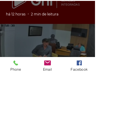
há 12 horas
2 min de leitura
GERAL
Phone
Email
Facebook
VÍDEO: ex-vereador do RS é
condenado por racismo após
pedir 'trabalho de gente branca'
em obra
há 13 horas
2 min de leitura