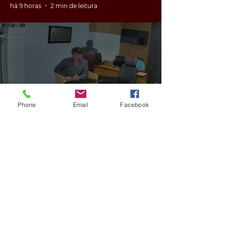
há 9 horas
2 min de leitura
GERAL
Phone
Email
Facebook
VÍDEO: ex-vereador do RS é
condenado por racismo após
pedir 'trabalho de gente branca'
em obra
há 9 horas
2 min de leitura