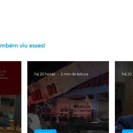
ambém viu esses!
há 20 horas
2 min de leitura
há 20