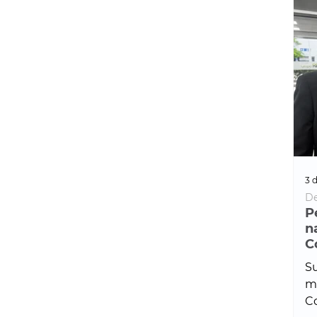
3 d
De
P
n
C
Su
ma
Co