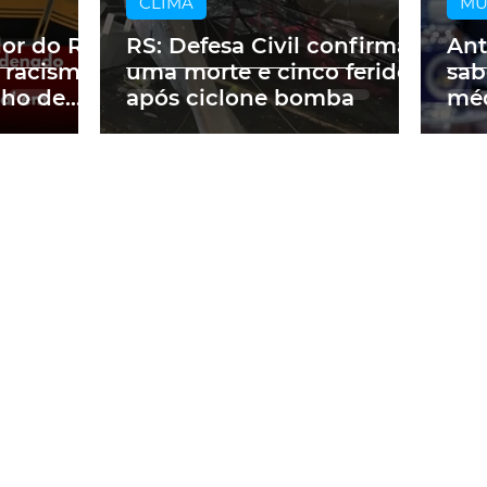
CLIMA
M
dor do RS
RS: Defesa Civil confirma
Ant
 racismo
uma morte e cinco feridos
sab
lho de
após ciclone bomba
méd
m obra
a p
ne