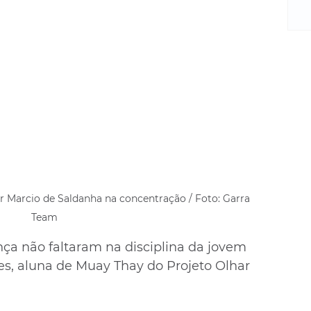
m
re
ne
Sa
de
E
na
D
na
da
em
p
 Marcio de Saldanha na concentração / Foto: Garra 
Team
a não faltaram na disciplina da jovem 
es, aluna de Muay Thay do Projeto Olhar 