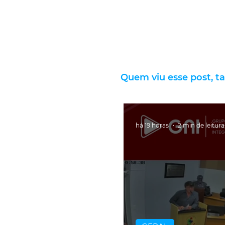
Quem viu esse post, t
há 19 horas
2 min de leitura