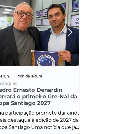
e jun.
1 min de leitura
25 de fev.
1 min de leitura
staques
Policial
edro Ernesto Denardin
Veículo de mais d
arrará o primeiro Gre-Nal da
é apreendido em
opa Santiago 2027
em ação ligada à
Francisco de Assi
a participação promete dar ainda
Veículo de luxo foi 
is destaque à edição de 2027 da
durante desdobram
pa Santiago Uma notícia que já
Operação Consortium