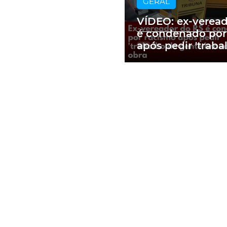
GERAL
VÍDEO: ex-verea
é condenado por
após pedir 'traba
gente branca' e