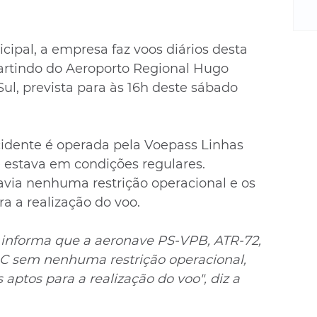
m
re
ne
ipal, a empresa faz voos diários desta 
Sa
rtindo do Aeroporto Regional Hugo 
de
E
ul, prevista para às 16h deste sábado 
na
D
na
idente é operada pela Voepass Linhas 
da
e estava em condições regulares. 
em
via nenhuma restrição operacional e os 
p
a a realização do voo.
informa que a aeronave PS-VPB, ATR-72, 
AC sem nenhuma restrição operacional, 
aptos para a realização do voo", diz a 