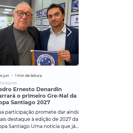
e jun.
1 min de leitura
25 de fev.
1 min de leitura
staques
Policial
edro Ernesto Denardin
Veículo de mais d
arrará o primeiro Gre-Nal da
é apreendido em
opa Santiago 2027
em ação ligada à
Francisco de Assi
a participação promete dar ainda
Veículo de luxo foi 
is destaque à edição de 2027 da
durante desdobram
pa Santiago Uma notícia que já
Operação Consortium