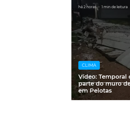
há 2 horas
1 min de leitura
CLIMA
Vídeo: Temporal 
parte do muro de
em Pelotas