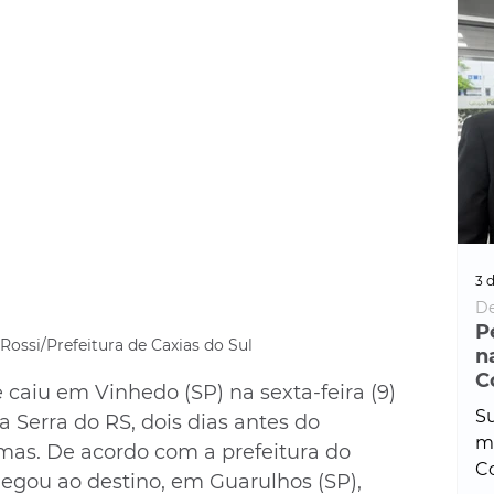
3 d
De
P
Rossi/Prefeitura de Caxias do Sul
n
C
caiu em Vinhedo (SP) na sexta-feira (9) 
Su
a Serra do RS, dois dias antes do 
ma
imas. De acordo com a prefeitura do 
Co
egou ao destino, em Guarulhos (SP), 