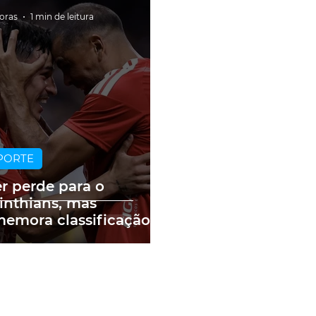
horas
1 min de leitura
PORTE
er perde para o
inthians, mas
emora classificação
Copa do Brasil