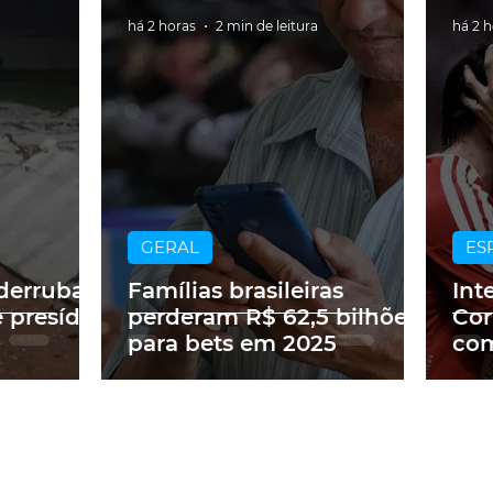
há 2 horas
2 min de leitura
há 2 
GERAL
ES
derruba
Famílias brasileiras
Int
 presídio
perderam R$ 62,5 bilhões
Cor
para bets em 2025
com
na 