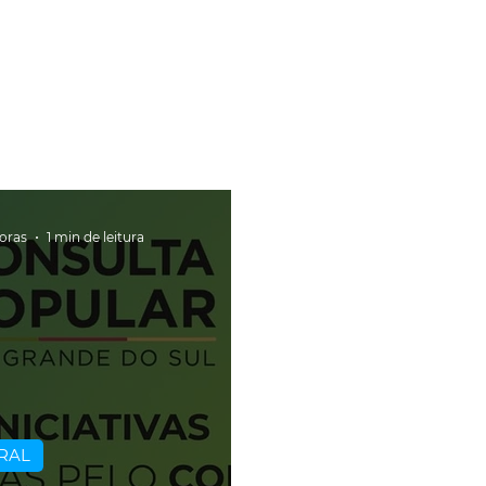
horas
1 min de leitura
RAL