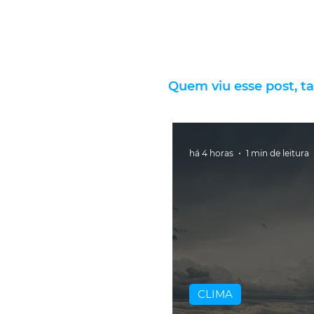
Quem viu esse post, t
há 4 horas
1 min de leitura
CLIMA