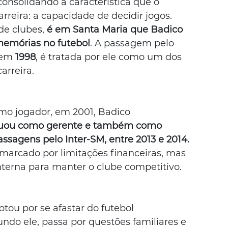
consolidando a característica que o 
reira: a capacidade de decidir jogos.
e clubes, 
é em Santa Maria que Badico 
memórias no futebol
. A passagem pelo 
 em 
1998
, é tratada por ele como um dos 
arreira.
omo jogador, em 2001, Badico 
uou como gerente e também como 
assagens pelo Inter-SM, entre 2013 e 2014.
 marcado por limitações financeiras, mas 
terna para manter o clube competitivo.
tou por se afastar do futebol 
gundo ele, passa por questões familiares e 