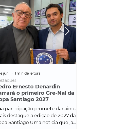
e jun.
1 min de leitura
25 de fev.
1 min de leitura
staques
Policial
edro Ernesto Denardin
Veículo de mais d
arrará o primeiro Gre-Nal da
é apreendido em
opa Santiago 2027
em ação ligada à
Francisco de Assi
a participação promete dar ainda
Veículo de luxo foi 
is destaque à edição de 2027 da
durante desdobram
pa Santiago Uma notícia que já
Operação Consortium