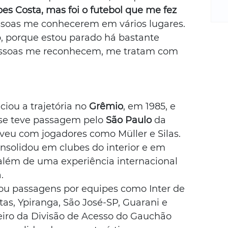
m
es Costa, mas foi o futebol que me fez 
re
essoas me conhecerem em vários lugares. 
ne
, porque estou parado há bastante 
Sa
de
essoas me reconhecem, me tratam com 
E
na
D
na
iciou a trajetória no 
Grêmio
, em 1985, e 
da
se teve passagem pelo 
São Paulo
 da 
em
iveu com jogadores como Müller e Silas. 
p
consolidou em clubes do interior e em 
 além de uma experiência internacional 
.
ou passagens por equipes como Inter de 
tas, Ypiranga, São José-SP, Guarani e 
lheiro da Divisão de Acesso do Gauchão 