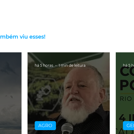
ambém viu esses!
há 5 horas
1 min de leitura
há 5 
AGRO
GE