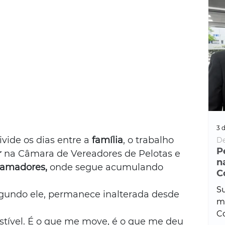
3 d
ivide os dias entre a 
família
, o trabalho 
De
P
r
 na Câmara de Vereadores de Pelotas e 
n
amadores, 
onde segue acumulando 
C
Su
egundo ele, permanece inalterada desde 
ma
Co
tível. É o que me move, é o que me deu 