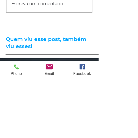
Escreva um comentário
Quem viu esse post, também
viu esses!
há 9 horas
1 min de leitura
Phone
Email
Facebook
CLIMA
Instabilidade avança pelo RS nas