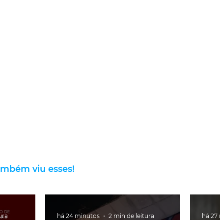
ambém viu esses!
ura
há 24 minutos
2 min de leitura
há 27