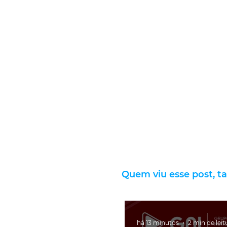
Quem viu esse post, t
há 13 minutos
2 min de leit