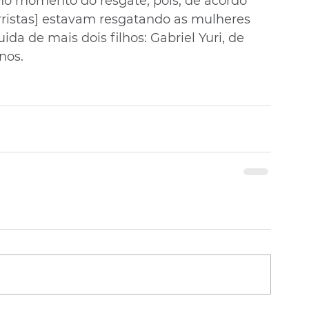
no momento do resgate, pois, de acordo 
orristas] estavam resgatando as mulheres 
uida de mais dois filhos: Gabriel Yuri, de 
nos.