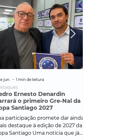
e jun.
1 min de leitura
25 de fev.
1 min de leitura
staques
Policial
edro Ernesto Denardin
Veículo de mais d
arrará o primeiro Gre-Nal da
é apreendido em
opa Santiago 2027
em ação ligada à
Francisco de Assi
a participação promete dar ainda
Veículo de luxo foi 
is destaque à edição de 2027 da
durante desdobram
pa Santiago Uma notícia que já
Operação Consortium