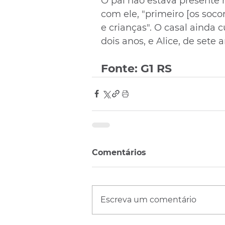
O pai não estava presente 
com ele, "primeiro [os soc
e crianças". O casal ainda c
dois anos, e Alice, de sete a
Fonte: G1 RS
Comentários
Escreva um comentário