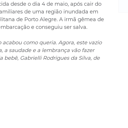
m
da desde o dia 4 de maio, após cair do 
re
familiares de uma região inundada em 
ne
itana de Porto Alegre. A irmã gêmea de 
Sa
barcação e conseguiu ser salva.
de
E
na
ão acabou como queria. Agora, este vazio 
D
ra, a saudade e a lembrança vão fazer 
na
bebê, Gabrielli Rodrigues da Silva, de 
da
em
p