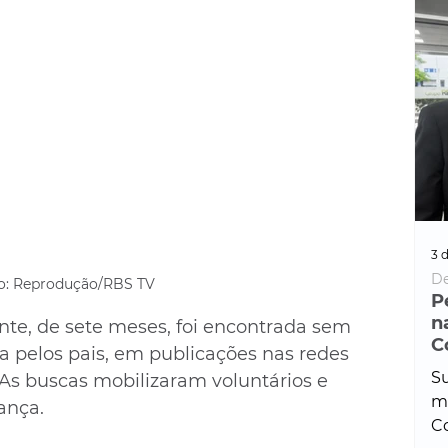
3 d
De
o: Reprodução/RBS TV
P
n
nte, de sete meses, foi encontrada sem 
C
a pelos pais, em publicações nas redes 
Su
 As buscas mobilizaram voluntários e 
ma
ança.
Co