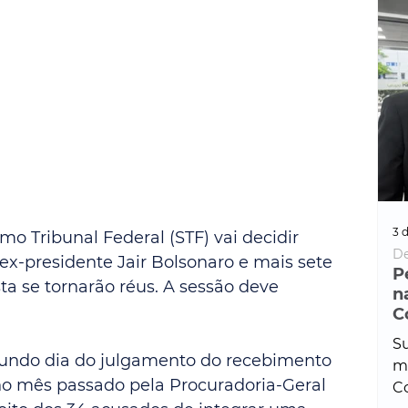
3 d
o Tribunal Federal (STF) vai decidir 
De
 ex-presidente Jair Bolsonaro e mais sete 
P
a se tornarão réus. A sessão deve 
n
C
Su
gundo dia do julgamento do recebimento 
ma
o mês passado pela Procuradoria-Geral 
Co