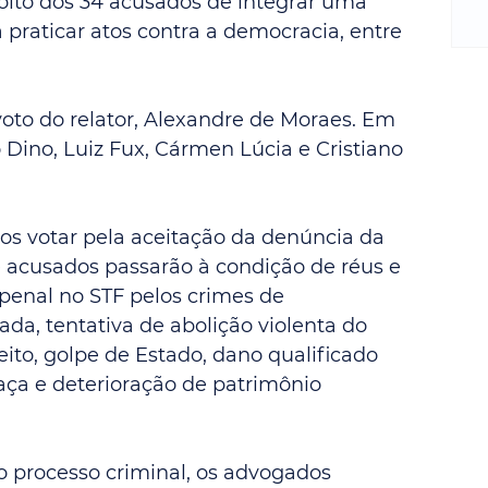
oito dos 34 acusados de integrar uma 
m
re
praticar atos contra a democracia, entre 
ne
Sa
de
voto do relator, Alexandre de Moraes. Em 
E
o Dino, Luiz Fux, Cármen Lúcia e Cristiano 
na
D
na
os votar pela aceitação da denúncia da 
da
em
 acusados passarão à condição de réus e 
p
enal no STF pelos crimes de 
da, tentativa de abolição violenta do 
ito, golpe de Estado, dano qualificado 
aça e deterioração de patrimônio 
 processo criminal, os advogados 