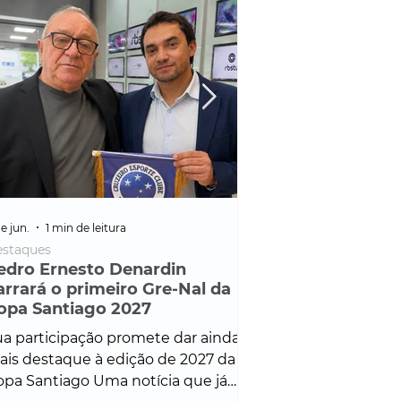
e jun.
1 min de leitura
25 de fev.
1 min de leitura
staques
Policial
edro Ernesto Denardin
Veículo de mais d
arrará o primeiro Gre-Nal da
é apreendido em
opa Santiago 2027
em ação ligada à
Francisco de Assi
a participação promete dar ainda
Veículo de luxo foi 
is destaque à edição de 2027 da
durante desdobram
pa Santiago Uma notícia que já
Operação Consortium