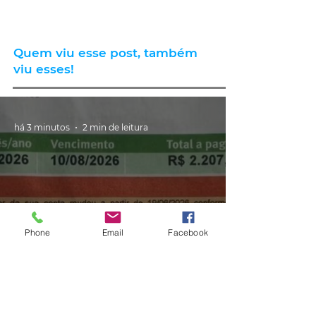
Quem viu esse post, também
viu esses!
há 3 minutos
2 min de leitura
Phone
Email
Facebook
GERAL
Consumidores relatam aumento
de quase 300% na energia elétrica
e contas de até R$ 2 mil no RS: