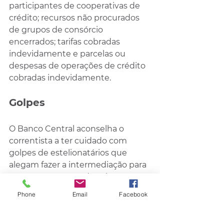
participantes de cooperativas de 
crédito; recursos não procurados 
de grupos de consórcio 
encerrados; tarifas cobradas 
indevidamente e parcelas ou 
despesas de operações de crédito 
cobradas indevidamente.
Golpes
O Banco Central aconselha o 
correntista a ter cuidado com 
golpes de estelionatários que 
alegam fazer a intermediação para 
supostos resgates de valores 
esquecidos, mesmo com a 
Phone
Email
Facebook
interrupção dos saques. O órgão 
ressalta que todos os serviços do 