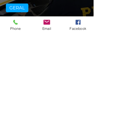
GERAL
PRF cria canal de atendimento via
Whatsapp para atender
Phone
Email
Facebook
motoristas multados no RS
há 12 horas
1 min de leitura
CLIMA
Temperatura cairá abaixo dos 10
graus a partir de sexta