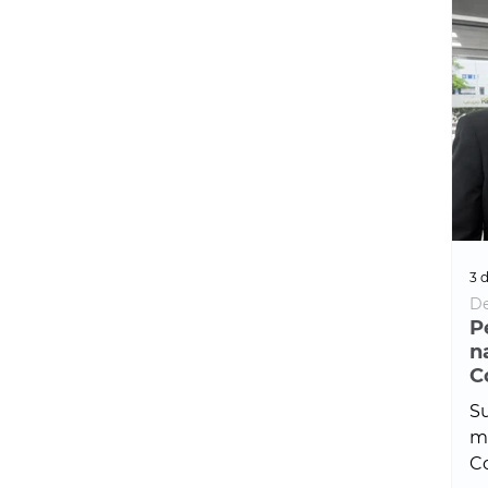
3 d
De
P
n
C
Su
ma
Co