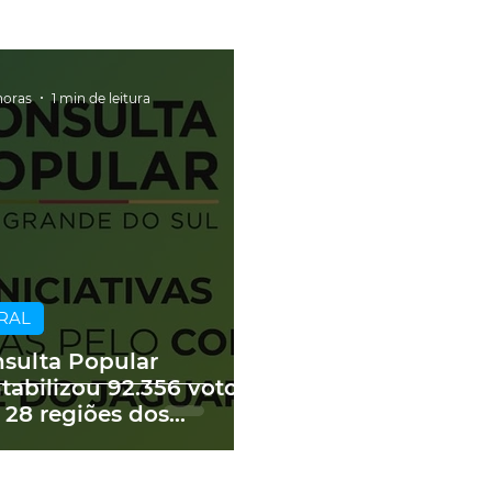
horas
1 min de leitura
RAL
sulta Popular
tabilizou 92.356 votos
 28 regiões dos
edes