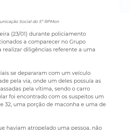
m
re
ne
Sa
unicação Social do 5º RPMon
de
eira (23/01) durante policiamento 
E
 acionados a comparecer no Grupo 
na
D
 realizar diligências referente a uma 
na
da
em
ciais se depararam com um veículo 
p
ade pela via, onde um deles possuía as 
assadas pela vítima, sendo o carro 
lar foi encontrado com os suspeitos um 
bre 32, uma porção de maconha e uma de 
ue haviam atropelado uma pessoa, não 