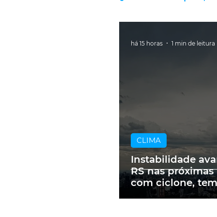
há 15 horas
1 min de leitura
CLIMA
Instabilidade av
RS nas próximas
com ciclone, te
e vendavais