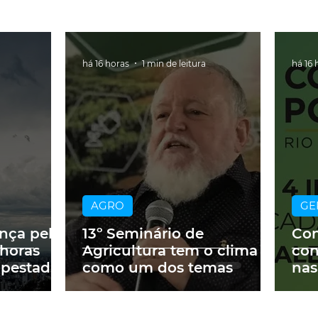
há 16 horas
1 min de leitura
há 16 
AGRO
GE
ança pelo
13º Seminário de
Con
 horas
Agricultura tem o clima
con
mpestades
como um dos temas
nas
Cor