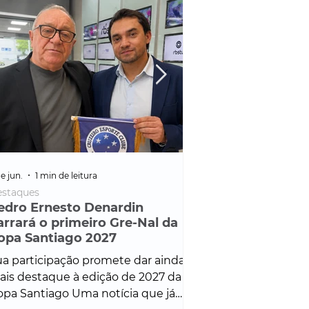
e jun.
1 min de leitura
25 de fev.
1 min de leitura
staques
Policial
edro Ernesto Denardin
Veículo de mais d
arrará o primeiro Gre-Nal da
é apreendido em
opa Santiago 2027
em ação ligada à
Francisco de Assi
a participação promete dar ainda
Veículo de luxo foi 
is destaque à edição de 2027 da
durante desdobram
pa Santiago Uma notícia que já
Operação Consortium