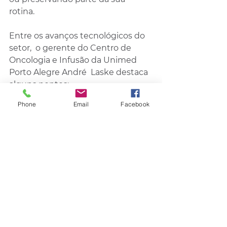
rotina. 
Entre os avanços tecnológicos do 
setor,  o gerente do Centro de 
Oncologia e Infusão da Unimed 
Porto Alegre André  Laske destaca 
alguns pontos:
Phone
Email
Facebook
Avanços tecnológicos e 
terapêuticos: a radioterapia 
está cada vez mais precisa, 
preservando tecidos saudáveis 
e reduzindo 
significativamente os efeitos 
colaterais
Tratamentos medicamentosos: 
houve evolução para 
quimioterapias mais toleráveis, 