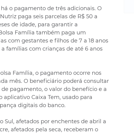
m
re
há o pagamento de três adicionais. O 
ne
 Nutriz paga seis parcelas de R$ 50 a 
Sa
es de idade, para garantir a 
de
 Bolsa Família também paga um 
E
as com gestantes e filhos de 7 a 18 anos 
na
, a famílias com crianças de até 6 anos 
D
na
da
em
olsa Família, o pagamento ocorre nos 
p
ada mês. O beneficiário poderá consultar 
 de pagamento, o valor do benefício e a 
 aplicativo Caixa Tem, usado para 
ança digitais do banco.
 Sul, afetados por enchentes de abril a 
re, afetados pela seca, receberam o 