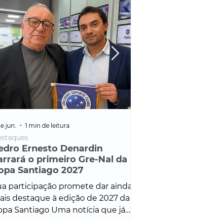
e jun.
1 min de leitura
25 de fev.
1 min de leitura
staques
Policial
edro Ernesto Denardin
Veículo de mais d
arrará o primeiro Gre-Nal da
é apreendido em
opa Santiago 2027
em ação ligada à
Francisco de Assi
a participação promete dar ainda
Veículo de luxo foi 
is destaque à edição de 2027 da
durante desdobram
pa Santiago Uma notícia que já
Operação Consortium