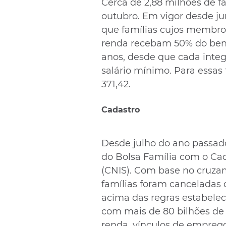
Cerca de 2,88 milhões de f
outubro. Em vigor desde ju
que famílias cujos membr
renda recebam 50% do benef
anos, desde que cada integ
salário mínimo. Para essas 
371,42.
Cadastro
Desde julho do ano passado
do Bolsa Família com o Cad
(CNIS). Com base no cruzam
famílias foram canceladas
acima das regras estabelec
com mais de 80 bilhões de r
renda, vínculos de emprego 