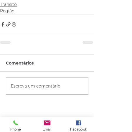
Trânsito
Região
Comentários
Escreva um comentário
Quem viu esse post, também
viu esses!
Phone
Email
Facebook