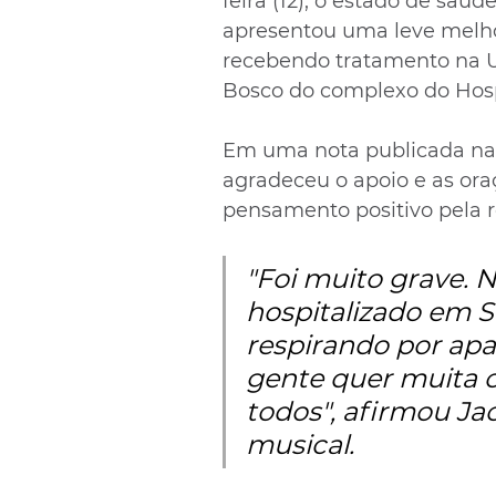
feira (12), o estado de saú
apresentou uma leve melhor
recebendo tratamento na U
Bosco do complexo do Hosp
Em uma nota publicada nas 
agradeceu o apoio e as or
pensamento positivo pela 
"Foi muito grave. 
hospitalizado em S
respirando por apa
gente quer muita o
todos", afirmou Jac
musical.