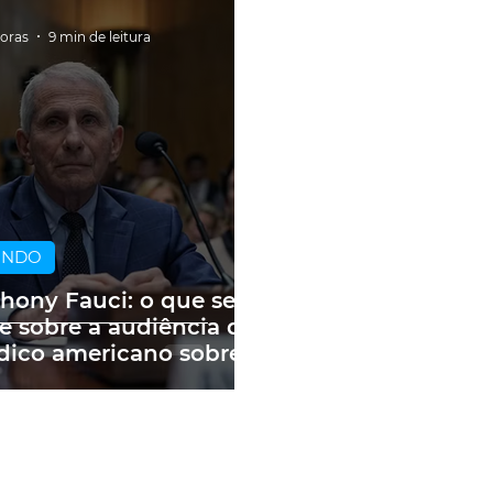
horas
9 min de leitura
UNDO
hony Fauci: o que se
e sobre a audiência do
ico americano sobre
andemia e as fake
ws