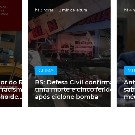
há 3 horas
2 min de leitura
há 4 
CLIMA
M
dor do RS
RS: Defesa Civil confirma
Ant
 racismo
uma morte e cinco feridos
sab
lho de
após ciclone bomba
méd
m obra
a p
ne