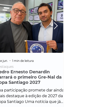
e jun.
1 min de leitura
25 de fev.
1 min de leitura
staques
Policial
edro Ernesto Denardin
Veículo de mais d
arrará o primeiro Gre-Nal da
é apreendido em
opa Santiago 2027
em ação ligada à
Francisco de Assi
a participação promete dar ainda
Veículo de luxo foi 
is destaque à edição de 2027 da
durante desdobram
pa Santiago Uma notícia que já
Operação Consortium