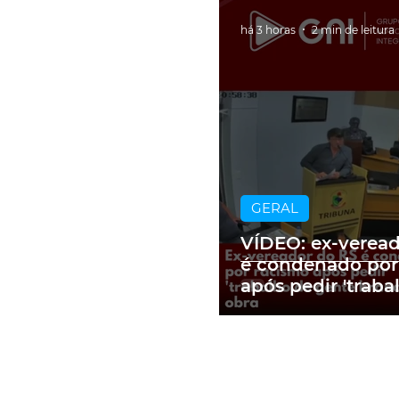
há 3 horas
2 min de leitura
GERAL
VÍDEO: ex-verea
é condenado por
após pedir 'traba
gente branca' e