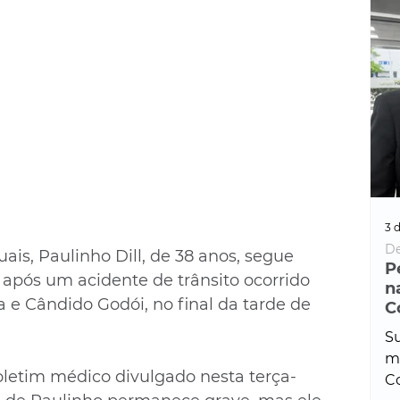
3 d
De
ais, Paulinho Dill, de 38 anos, segue 
P
após um acidente de trânsito ocorrido 
n
 e Cândido Godói, no final da tarde de 
C
Su
ma
etim médico divulgado nesta terça-
Co