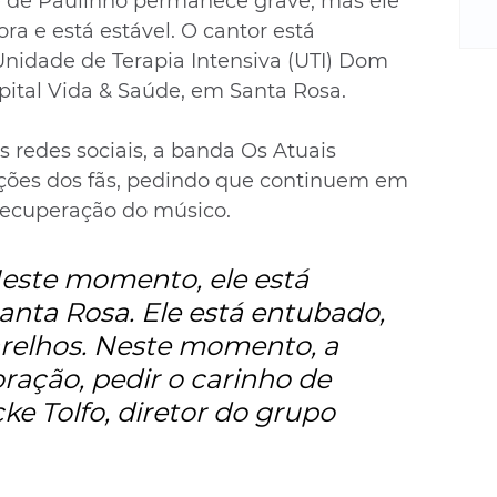
de de Paulinho permanece grave, mas ele 
m
re
a e está estável. O cantor está 
ne
nidade de Terapia Intensiva (UTI) Dom 
Sa
ital Vida & Saúde, em Santa Rosa.
de
E
redes sociais, a banda Os Atuais 
na
ações dos fãs, pedindo que continuem em 
D
recuperação do músico.
na
da
em
Neste momento, ele está 
p
anta Rosa. Ele está entubado, 
relhos. Neste momento, a 
ração, pedir o carinho de 
ke Tolfo, diretor do grupo 