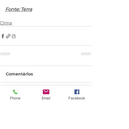
Fonte: Terra
Clima
Comentários
Escreva um comentário
Phone
Email
Facebook