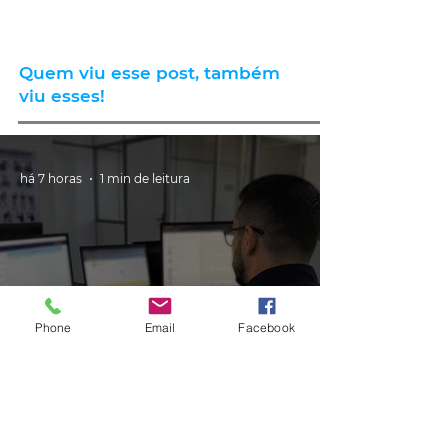
Quem viu esse post, também
viu esses!
há 7 horas
1 min de leitura
Phone
Email
Facebook
GERAL
PRF cria canal de atendimento via
Whatsapp para atender
motoristas multados no RS