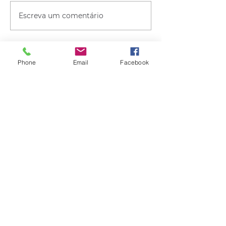
Escreva um comentário
Phone
Email
Facebook
Quem viu esse post, também
viu esses!
há 10 horas
1 min de leitura
CLIMA