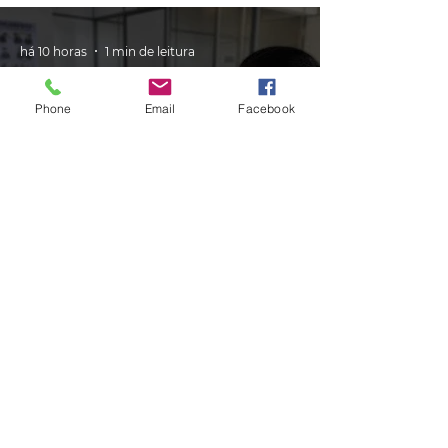
há 10 horas
1 min de leitura
Phone
Email
Facebook
GERAL
PRF cria canal de atendimento via
Whatsapp para atender
motoristas multados no RS
há 10 horas
1 min de leitura