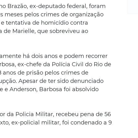
m
nho Brazão, ex-deputado federal, foram 
re
s meses pelos crimes de organização 
ne
e tentativa de homicídio contra 
Sa
de
 de Marielle, que sobreviveu ao 
E
na
D
vamente há dois anos e podem recorrer 
na
osa, ex-chefe da Polícia Civil do Rio de 
da
 anos de prisão pelos crimes de 
em
rupção. Apesar de ter sido denunciado 
p
e e Anderson, Barbosa foi absolvido 
r da Policia Militar, recebeu pena de 56 
to, ex-policial militar, foi condenado a 9 