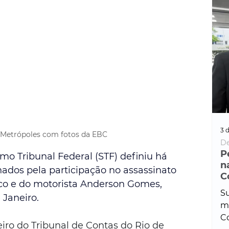
3 d
etrópoles com fotos da EBC
De
P
o Tribunal Federal (STF) definiu há 
n
dos pela participação no assassinato 
C
co e do motorista Anderson Gomes, 
Su
 Janeiro.
ma
Co
ro do Tribunal de Contas do Rio de 