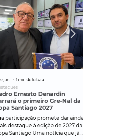
e jun.
1 min de leitura
25 de fev.
1 min de leitura
staques
Policial
edro Ernesto Denardin
Veículo de mais d
arrará o primeiro Gre-Nal da
é apreendido em
opa Santiago 2027
em ação ligada à
Francisco de Assi
a participação promete dar ainda
Veículo de luxo foi 
is destaque à edição de 2027 da
durante desdobram
pa Santiago Uma notícia que já
Operação Consortium